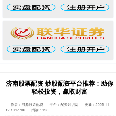
济南股票配资 炒股配资平台推荐：助你
轻松投资，赢取财富
作者：河源股票配资
平台：配资知识网
更新：2025-11-
12 10:41:06
阅读：196