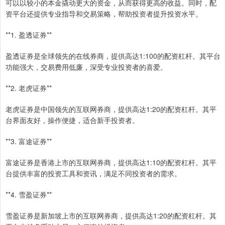
可以以较小的本金撬动更大的资金，从而获得更高的收益。同时，配
资平台还提供专业指导和交易策略，帮助投资者提升投资水平。
**1. 盈透证券**
盈透证券是全球领先的在线券商，提供高达1:100的配资杠杆。其平台
功能强大，交易费用低廉，深受专业投资者的喜爱。
**2. 老虎证券**
老虎证券是中国领先的互联网券商，提供高达1:20的配资杠杆。其平
台界面友好，操作便捷，适合新手投资者。
**3. 富途证券**
富途证券是香港上市的互联网券商，提供高达1:10的配资杠杆。其平
台提供丰富的投资工具和资讯，满足不同投资者的需求。
**4. 雪盈证券**
雪盈证券是新加坡上市的互联网券商，提供高达1:20的配资杠杆。其