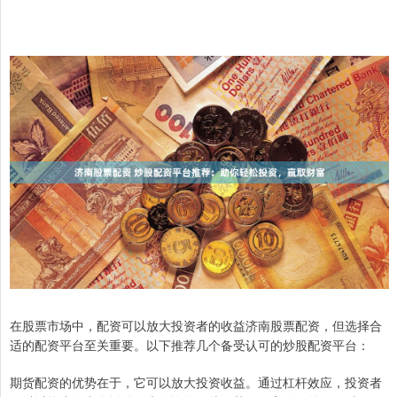
在股票市场中，配资可以放大投资者的收益济南股票配资，但选择合
适的配资平台至关重要。以下推荐几个备受认可的炒股配资平台：
期货配资的优势在于，它可以放大投资收益。通过杠杆效应，投资者