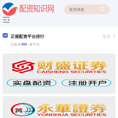
正规配资平台排行
更多
已收录
999
+家平台