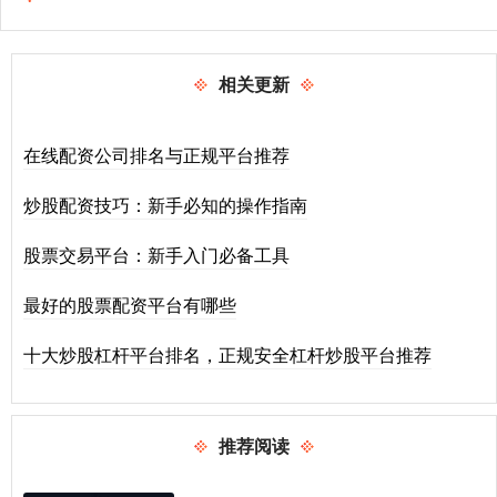
相关更新
在线配资公司排名与正规平台推荐
炒股配资技巧：新手必知的操作指南
股票交易平台：新手入门必备工具
最好的股票配资平台有哪些
十大炒股杠杆平台排名，正规安全杠杆炒股平台推荐
推荐阅读